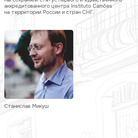
Наша команда состоит из более чем десятка
опытных преподавателей из Португалии, России,
Украины и других стран. Многие из них преподают
в ведущих университетах или имеют многолетний
опыт преподавания португальского языка.
Мы гордимся тем, что обучили более 5000
студентов, которые теперь успешно применяют
португальский язык в своей работе и жизни
в Португалии. Многие из них занимают престижные
должности в португальских компаниях, банках
и других учреждениях, другие стали переводчиками
или преподавателями португальского языка.