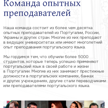
Школа
в Лиссабоне
С 2017 года в Лиссабоне работает наша вторая
школа, которая помогает студентам ещё глубже
погрузиться в язык и культуру страны.
Наши ученики — это не просто студенты. Мы
создаем уникальное комьюнити, где люди с
общими интересами поддерживают друг друга,
учатся вместе и делятся опытом. Мы не просто
учим язык — мы помогаем стать частью
португалоязычного мира.