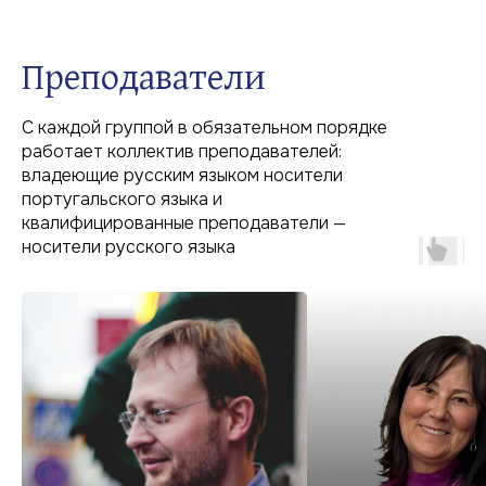
Преподаватели
С каждой группой в обязательном порядке
работает коллектив преподавателей:
владеющие русским языком носители
португальского языка и
квалифицированные преподаватели —
Начните обучение
носители русского языка
Динамичное обучение
в интерактивных группах,
с профессиональными
преподавателями
Выбрать группу