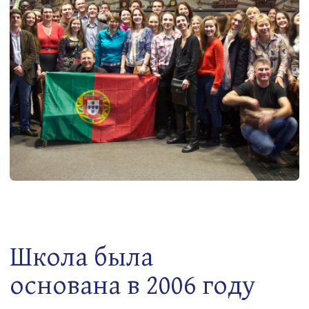
Школа была
основана в 2006 году
На протяжении 19 лет мы не только делаем
обучение увлекательным и эффективным,
но и применяем самые передовые технологии, что
делает нас самой технологически продвинутой
языковой школой в Европе.
Школа была основана в 2006 году португальским
лингвистом украинского происхождения
Станиславом Микушем при поддержке
дипломатов Посольства Португалии в Москве.
Мы стали первыми, кто предложил курсы
португальского языка на территории бывшего
СССР. До нас изучать португальский язык можно
было только в нескольких университетах России,
Украины и Беларуси.
В 2015 году, при участии посла Португалии