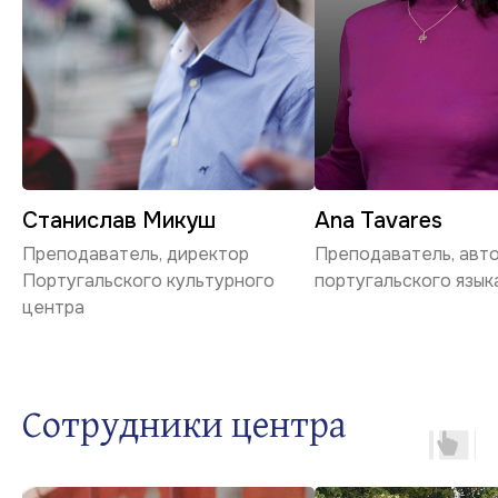
Станислав Микуш
Ana Tavares
Преподаватель, директор
Преподаватель, авто
ГЛАВНАЯ
Португальского культурного
португальского язык
КУРСЫ
центра
О НАС
Сотрудники центра
ВАКАНСИИ
КОНТАКТЫ