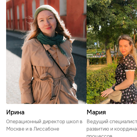
+7 (495) 641-71-01
НАПИСАТЬ
График работы
Пн-пт, с 11:00 до 20:00
office@portugues.pt
Политика конфиденциальности
© 2025 Все права защищены
Ирина
Мария
Операционный директор школ в
Ведущий специалист
Москве и в Лиссабоне
развитию и координ
процессов