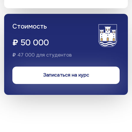
1
Основная цель курса A1.1
Познакомить новичков с практическими и
теоретическими основами португальского языка,
начать говорить и понимать, научиться
самостоятельно решать в любой
португалоязычной стране насущные
коммуникативные задачи в типичных ситуациях.
Заложить хорошую структурную и практическую
базу для дальнейшего обучения и подготовки к
сдаче экзаменов для получения гражданства.