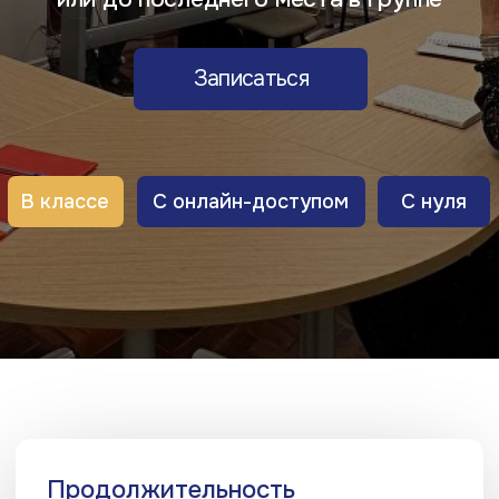
С онлайн-доступом
В классе
С нуля
Продолжительность
1,5
месяца
74
академических часа
18 занятий по 180 минут
Расписание
Вторник
19:00 — 22:15
19:00 — 22:15
Четверг
14:00 — 17:15
Суббота