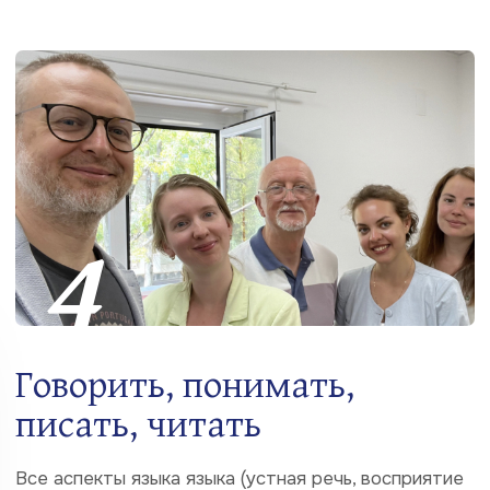
видеоконференцсвязи позволяет нашим
студентам удаленно участвовать в занятиях
очных групп с сохранением полноценной
трехсторонней интерактивности
7
Дистанционное обучение
В наших группах организовано на самом высоком
технологическом уровне и по качеству и
результатам не отличается от обучения в наших
классах.