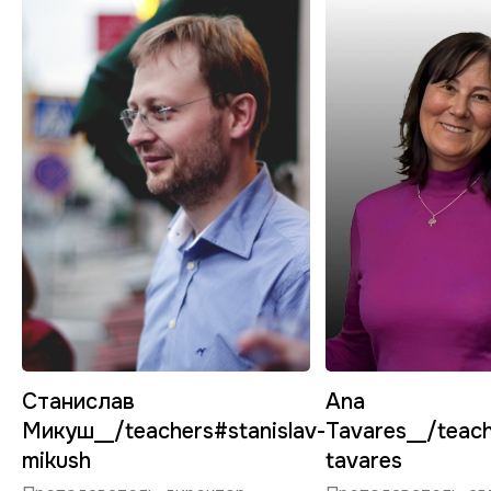
Станислав
Ana
Микуш__/teachers#stanislav-
Tavares__/teac
mikush
tavares