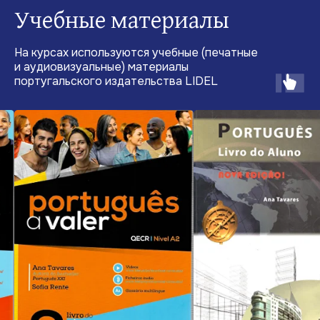
Учебные материалы
О НАС
На курсах используются учебные (печатные
и аудиовизуальные) материалы
ВАКАНСИИ
португальского издательства LIDEL
КОНТАКТЫ
+7 (495) 641-71-01
НАПИСАТЬ
График работы
Пн-пт, с 11:00 до 20:00
office@portugues.pt
Политика конфиденциальности
© 2025 Все права защищены