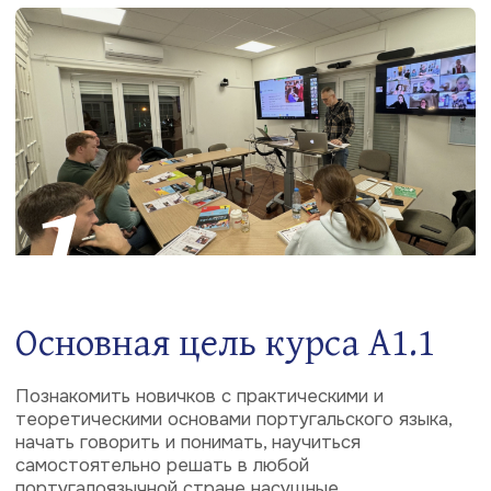
2
Преподаватели —
профессиональные
лингвисты
С каждой группой работает коллектив из
нескольких опытных и квалифицированных
преподавателей, состоящий из носителей
португальского языка и носителей русского языка.
У нас НЕ работают и никогда не будут работать
преподаватели, не имеющие высшего специального
лингвистического образования и большого опыта
преподавательской работы.