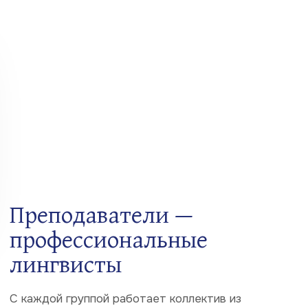
3
Авторская методика
— Основывается на собственном многолетнем
практическом опыте
— На релевантных международных научных
исследованиях
— Постоянно развивается и дополняется