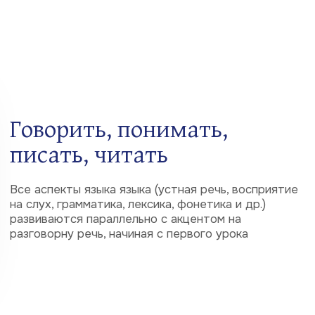
Профессиональное оборудование
видеоконференцсвязи позволяет нашим
студентам удаленно участвовать в занятиях
очных групп с сохранением полноценной
трехсторонней интерактивности
7
Дистанционное обучение
В наших группах организовано на самом высоком
технологическом уровне и по качеству и
результатам не отличается от обучения в наших
классах.